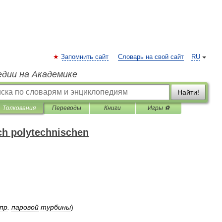
Запомнить сайт
Словарь на свой сайт
RU
едии на Академике
Найти!
Толкования
Переводы
Книги
Игры ⚽
h polytechnischen
пр
.
паровой
турбины
)