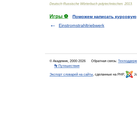
Deutsch
-
Russische
Wörterbuch
polytechnischen
.
2013
.
Игры ⚽
Поможем написать курсовую
Einstromstrahltriebwerk
© Академик, 2000-2026
Обратная связь:
Техподдерж
👣 Путешествия
Экспорт словарей на сайты
, сделанные на PHP,
Jo