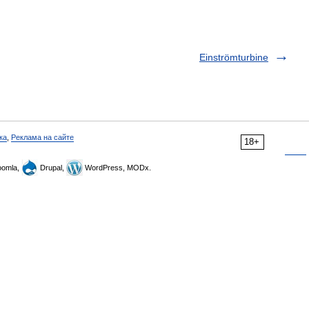
Einströmturbine
ка
,
Реклама на сайте
18+
omla,
Drupal,
WordPress, MODx.