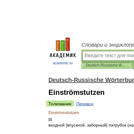
Словари и энциклоп
academic.ru
Deutsch-Russische Wörterbuch polytechnischen
Deutsch-Russische Wörterbuc
Einströmstutzen
Толкование
Перевод
Einströmstutzen
m
входной
[
впускной
,
заборный
]
патрубок
(
на